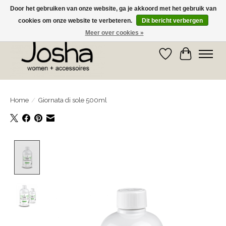
Door het gebruiken van onze website, ga je akkoord met het gebruik van
cookies om onze website te verbeteren.
Dit bericht verbergen
GRATIS OPHALEN IN DE WINKEL EN GRATIS VERZENDING VANAF € 75,00
Meer over cookies »
Verlanglijst
Winkelwa
Home
/
Giornata di sole 500ml
Product image slideshow Items