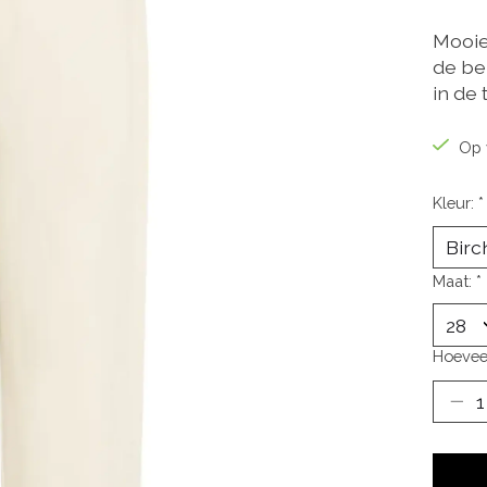
Mooie 
de be
in de 
Op 
Kleur:
*
Maat:
*
Hoevee