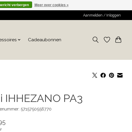
bericht verbergen
Meer over cookies »
Aanmelden / Inloggen
essoires
Cadeaubonnen
hi IHHEZANO PA3
enummer: 5715750556770
95
w