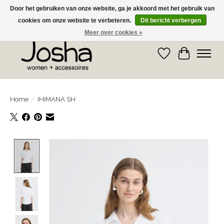
Door het gebruiken van onze website, ga je akkoord met het gebruik van
cookies om onze website te verbeteren.
Dit bericht verbergen
GRATIS OPHALEN IN DE WINKEL EN GRATIS VERZENDING VANAF € 75,00
Meer over cookies »
Verlanglijst
Winkelwa
Home
/
IHIMANA SH
Product image slideshow Items