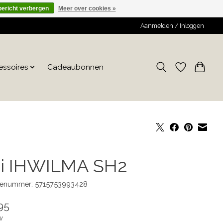
bericht verbergen
Meer over cookies »
Aanmelden / Inloggen
essoires
Cadeaubonnen
hi IHWILMA SH2
enummer: 5715753993428
95
w