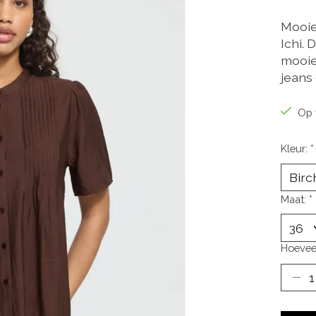
Mooie
Ichi. 
mooie
jeans 
Op 
Kleur:
*
Maat:
*
Hoevee