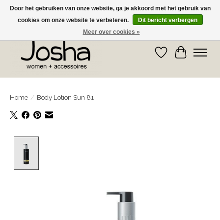
Door het gebruiken van onze website, ga je akkoord met het gebruik van
cookies om onze website te verbeteren.
Dit bericht verbergen
GRATIS OPHALEN IN DE WINKEL EN GRATIS VERZENDING VANAF € 75,00
Meer over cookies »
Verlanglijst
Winkelwa
Home
/
Body Lotion Sun 81
Product image slideshow Items