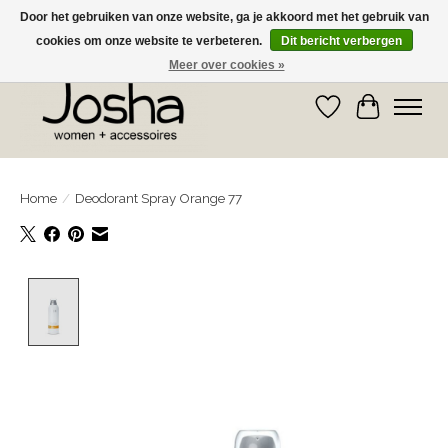
Door het gebruiken van onze website, ga je akkoord met het gebruik van
cookies om onze website te verbeteren.
Dit bericht verbergen
GRATIS OPHALEN IN DE WINKEL EN GRATIS VERZENDING VANAF € 75,00
Meer over cookies »
Verlanglijst
Winkelwa
Home
/
Deodorant Spray Orange 77
Product image slideshow Items