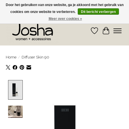
Door het gebruiken van onze website, ga je akkoord met het gebruik van
cookies om onze website te verbeteren.
Dit bericht verbergen
GRATIS OPHALEN IN DE WINKEL EN GRATIS VERZENDING VANAF € 75,00
Meer over cookies »
Verlanglijst
Winkelwa
Home
/
Diffuser Skin 90
Product image slideshow Items