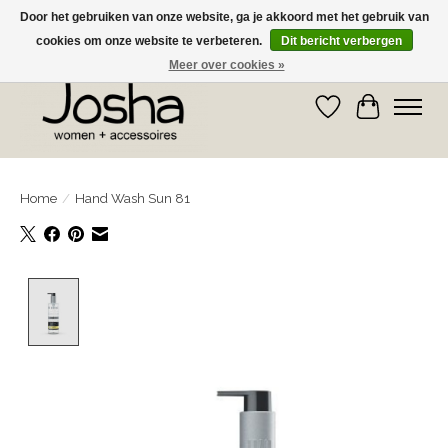
Door het gebruiken van onze website, ga je akkoord met het gebruik van
cookies om onze website te verbeteren.
Dit bericht verbergen
GRATIS OPHALEN IN DE WINKEL EN GRATIS VERZENDING VANAF € 75,00
Meer over cookies »
Verlanglijst
Winkelwa
Home
/
Hand Wash Sun 81
Product image slideshow Items