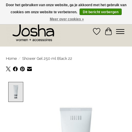
Door het gebruiken van onze website, ga je akkoord met het gebruik van
cookies om onze website te verbeteren.
Dit bericht verbergen
GRATIS OPHALEN IN DE WINKEL EN GRATIS VERZENDING VANAF € 75,00
Meer over cookies »
Verlanglijst
Winkelwa
Home
/
Shower Gel 250 ml Black 22
Product image slideshow Items