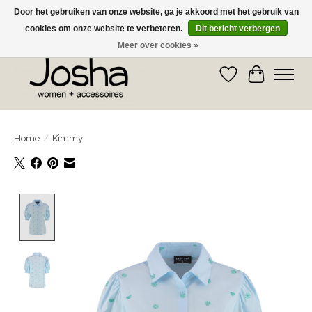
Door het gebruiken van onze website, ga je akkoord met het gebruik van
cookies om onze website te verbeteren.
Dit bericht verbergen
GRATIS OPHALEN IN DE WINKEL EN GRATIS VERZENDING VANAF € 75,00
Meer over cookies »
Verlanglijst
Winkelwa
Home
/
Kimmy
Product image slideshow Items