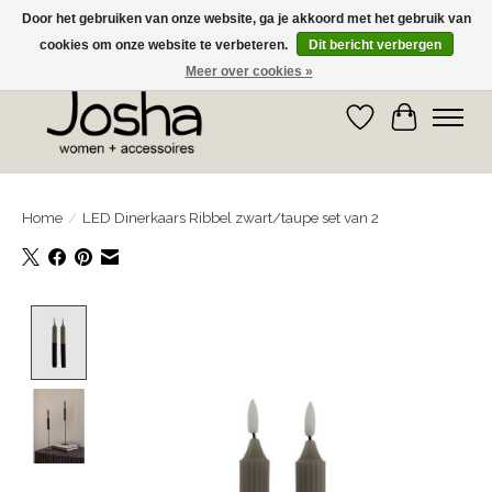
Door het gebruiken van onze website, ga je akkoord met het gebruik van
cookies om onze website te verbeteren.
Dit bericht verbergen
GRATIS OPHALEN IN DE WINKEL EN GRATIS VERZENDING VANAF € 75,00
Meer over cookies »
Verlanglijst
Winkelwa
Home
/
LED Dinerkaars Ribbel zwart/taupe set van 2
Product image slideshow Items