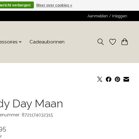
bericht verbergen
Meer over cookies »
Aanmelden / Inloggen
essoires
Cadeaubonnen
dy Day Maan
enummer: 8721174032315
95
w