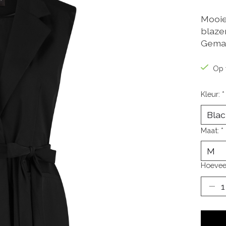
Mooie
blaze
Gemaak
Op 
Kleur:
*
Maat:
*
Hoevee