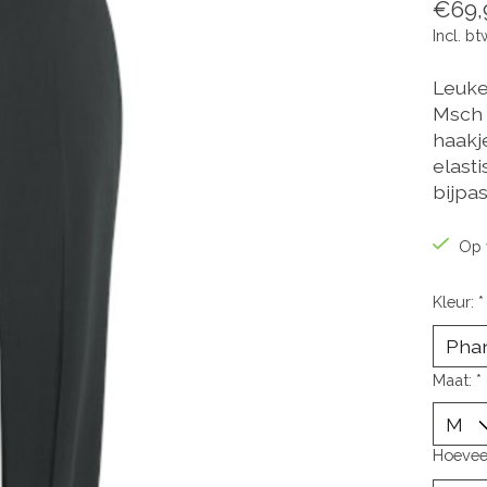
€69,
Incl. bt
Leuke
Msch 
haakj
elast
bijpas
Op 
Kleur:
*
Maat:
*
Hoevee