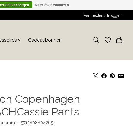
bericht verbergen
Meer over cookies »
Aanmelden / Inloggen
essoires
Cadeaubonnen
ch Copenhagen
CHCassie Pants
enummer: 5712808804265