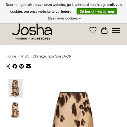
Door het gebruiken van onze website, ga je akkoord met het gebruik van
cookies om onze website te verbeteren.
Dit bericht verbergen
GRATIS OPHALEN IN DE WINKEL EN GRATIS VERZENDING VANAF € 75,00
Meer over cookies »
Verlanglijst
Winkelwa
Home
/
MSCHClarette Irida Skirt AOP
Product image slideshow Items