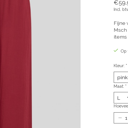
€59,
Incl. bt
Fijne 
Msch 
items
Op 
Kleur:
*
Maat:
*
Hoevee