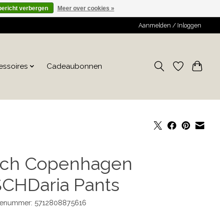
bericht verbergen
Meer over cookies »
Aanmelden / Inloggen
essoires
Cadeaubonnen
ch Copenhagen
CHDaria Pants
enummer: 5712808875616