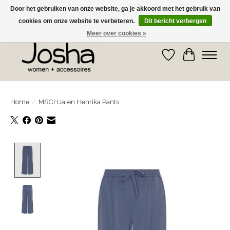
Door het gebruiken van onze website, ga je akkoord met het gebruik van
cookies om onze website te verbeteren.
Dit bericht verbergen
GRATIS OPHALEN IN DE WINKEL EN GRATIS VERZENDING VANAF € 75,00
Meer over cookies »
Verlanglijst
Winkelwa
Home
/
MSCHJalen Henrika Pants
Product image slideshow Items