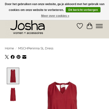
Door het gebruiken van onze website, ga je akkoord met het gebruik van
cookies om onze website te verbeteren.
Dit bericht verbergen
GRATIS OPHALEN IN DE WINKEL EN GRATIS VERZENDING VANAF € 75,00
Meer over cookies »
Verlanglijst
Winkelwa
Home
/
MSCHPeninna SL Dress
Product image slideshow Items