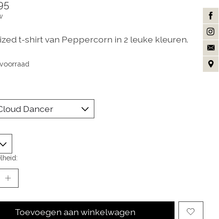
95
w
ized t-shirt van Peppercorn in 2 leuke kleuren.
voorraad
lheid:
Toevoegen aan winkelwagen