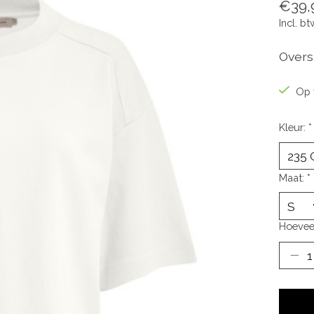
€39,
Incl. bt
Overs
Op 
Kleur:
*
Maat:
*
Hoevee