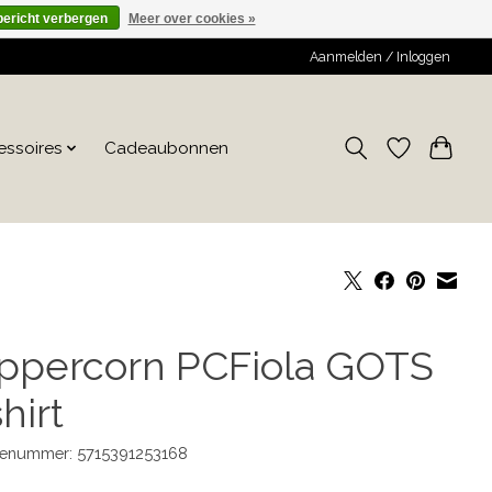
bericht verbergen
Meer over cookies »
Aanmelden / Inloggen
essoires
Cadeaubonnen
ppercorn PCFiola GOTS
hirt
enummer: 5715391253168