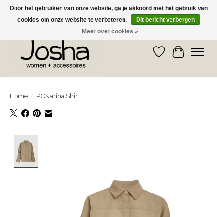
Door het gebruiken van onze website, ga je akkoord met het gebruik van
cookies om onze website te verbeteren.
Dit bericht verbergen
GRATIS OPHALEN IN DE WINKEL EN GRATIS VERZENDING VANAF € 75,00
Meer over cookies »
Verlanglijst
Winkelwa
Home
/
PCNarina Shirt
Product image slideshow Items