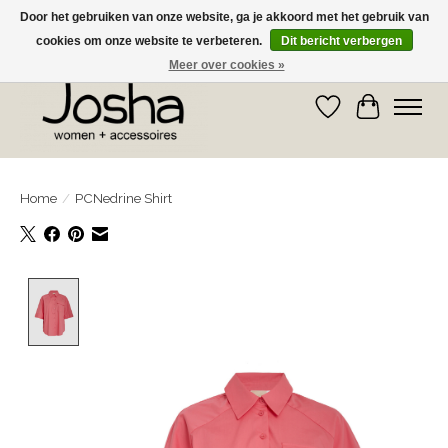
Door het gebruiken van onze website, ga je akkoord met het gebruik van
cookies om onze website te verbeteren.
Dit bericht verbergen
GRATIS OPHALEN IN DE WINKEL EN GRATIS VERZENDING VANAF € 75,00
Meer over cookies »
Verlanglijst
Winkelwa
Home
/
PCNedrine Shirt
Product image slideshow Items