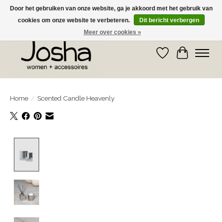
Door het gebruiken van onze website, ga je akkoord met het gebruik van
cookies om onze website te verbeteren.
Dit bericht verbergen
GRATIS OPHALEN IN DE WINKEL EN GRATIS VERZENDING VANAF € 75,00
Meer over cookies »
Verlanglijst
Winkelwa
Home
/
Scented Candle Heavenly
Product image slideshow Items