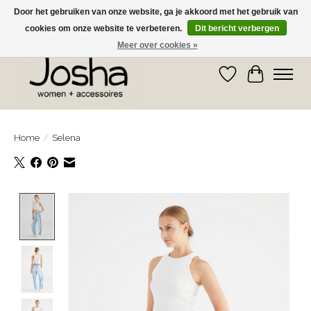
Door het gebruiken van onze website, ga je akkoord met het gebruik van
cookies om onze website te verbeteren.
Dit bericht verbergen
GRATIS OPHALEN IN DE WINKEL EN GRATIS VERZENDING VANAF € 75,00
Meer over cookies »
Verlanglijst
Winkelwa
Home
/
Selena
Product image slideshow Items