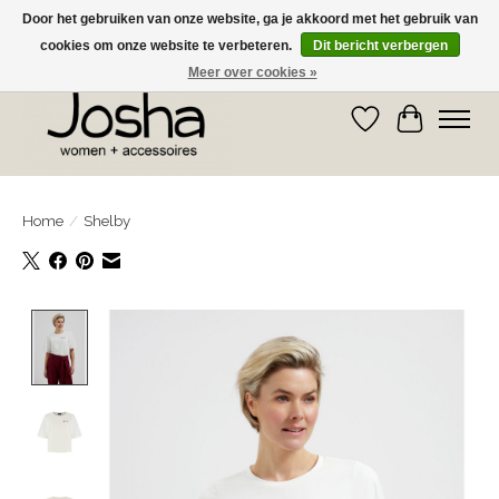
Door het gebruiken van onze website, ga je akkoord met het gebruik van
cookies om onze website te verbeteren.
Dit bericht verbergen
GRATIS OPHALEN IN DE WINKEL EN GRATIS VERZENDING VANAF € 75,00
Meer over cookies »
Verlanglijst
Winkelwa
Home
/
Shelby
Product image slideshow Items