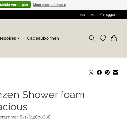
bericht verbergen
Meer over cookies »
Aanmelden / Inloggen
essoires
Cadeaubonnen
nzen Shower foam
acious
enummer: 8717612800608