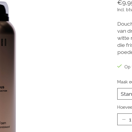
€9,9
Incl. bt
Douch
van d
witte 
die fr
poede
Op 
Maak e
Hoevee