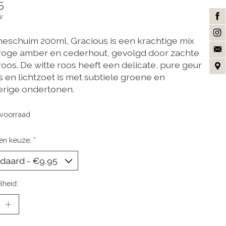
5
w
eschuim 200ml, Gracious is een krachtige mix
roge amber en cederhout, gevolgd door zachte
roos. De witte roos heeft een delicate, pure geur
is en lichtzoet is met subtiele groene en
rige ondertonen.
voorraad
en keuze:
*
lheid: