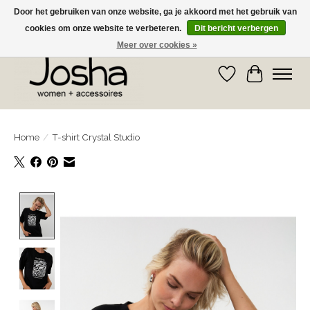
Door het gebruiken van onze website, ga je akkoord met het gebruik van
cookies om onze website te verbeteren.
Dit bericht verbergen
GRATIS OPHALEN IN DE WINKEL EN GRATIS VERZENDING VANAF € 75,00
Meer over cookies »
Verlanglijst
Winkelwa
Home
/
T-shirt Crystal Studio
Product image slideshow Items