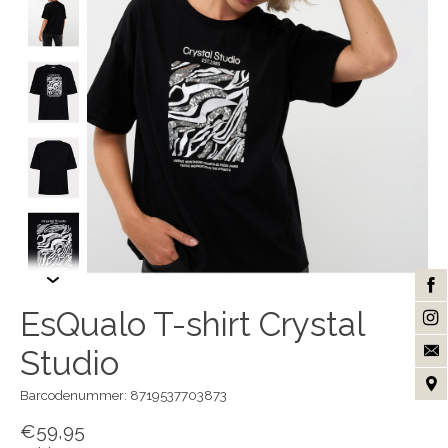
EsQualo T-shirt Crystal
Studio
Barcodenummer: 8719537703873
€59,95