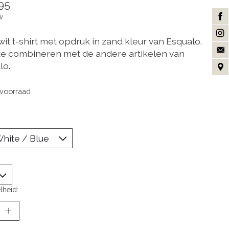
95
w
it t-shirt met opdruk in zand kleur van Esqualo.
te combineren met de andere artikelen van
lo.
voorraad
lheid: