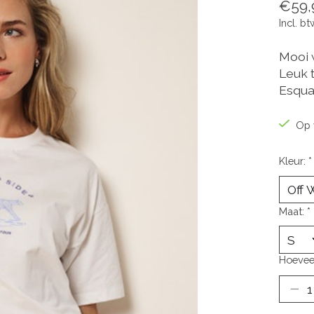
€59,
Incl. bt
Mooi w
Leuk 
Esqua
Op 
Kleur:
*
Maat:
*
Hoevee