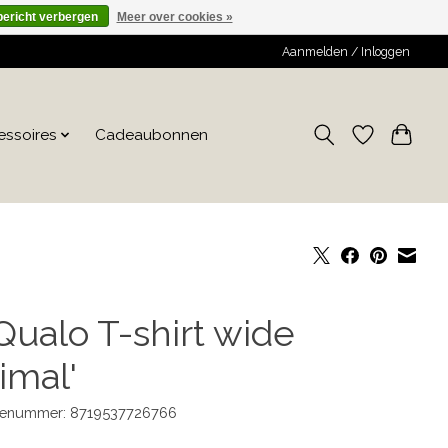
bericht verbergen
Meer over cookies »
Aanmelden / Inloggen
essoires
Cadeaubonnen
Qualo T-shirt wide
imal'
enummer: 8719537726766