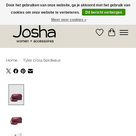
Door het gebruiken van onze website, ga je akkoord met het gebruik van
cookies om onze website te verbeteren.
Dit bericht verbergen
GRATIS OPHALEN IN DE WINKEL EN GRATIS VERZENDING VANAF € 75,00
Meer over cookies »
Verlanglijst
Winkelwa
Home
/
Tyler cross bordeaux
Product image slideshow Items