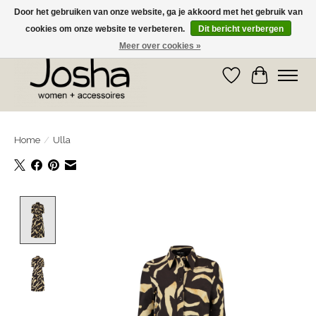
Door het gebruiken van onze website, ga je akkoord met het gebruik van
cookies om onze website te verbeteren.
Dit bericht verbergen
GRATIS OPHALEN IN DE WINKEL EN GRATIS VERZENDING VANAF € 75,00
Meer over cookies »
Verlanglijst
Winkelwa
Home
/
Ulla
Product image slideshow Items