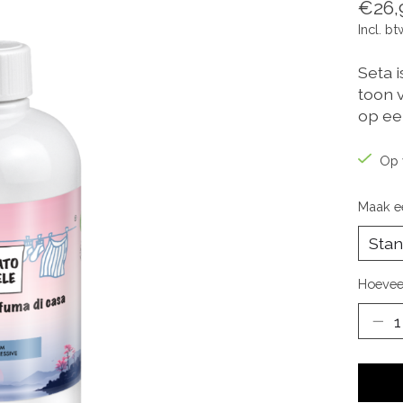
€26,
Incl. bt
Seta i
toon 
op ee
Op 
Maak e
Hoevee