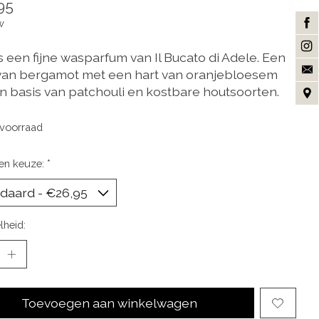
95
w
s een fijne wasparfum van Il Bucato di Adele. Een
van bergamot met een hart van oranjebloesem
n basis van patchouli en kostbare houtsoorten.
voorraad
en keuze:
*
lheid:
Toevoegen aan winkelwagen