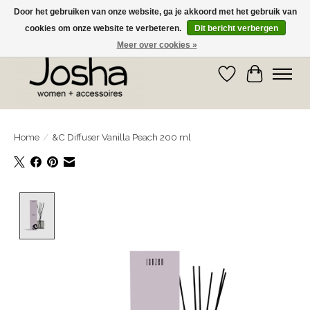
Door het gebruiken van onze website, ga je akkoord met het gebruik van
cookies om onze website te verbeteren.
Dit bericht verbergen
GRATIS OPHALEN IN DE WINKEL EN GRATIS VERZENDING VANAF € 75,00
Meer over cookies »
Verlanglijst
Winkelwa
Home
/
&C Diffuser Vanilla Peach 200 ml
Product image slideshow Items