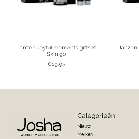
Janzen Joyful moments giftset
Janzen 
Skin 90
€19,95
Categorieën
Nieuw
Merken