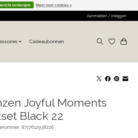
bericht verbergen
Meer over cookies »
Aanmelden / Inloggen
essoires
Cadeaubonnen
nzen Joyful Moments
tset Black 22
enummer: 8717612938226