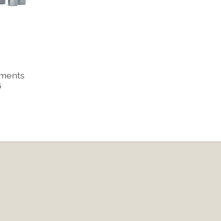
oments
6