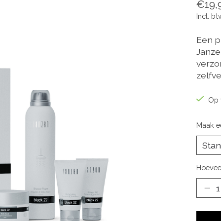
€19,
Incl. bt
Een p
Janzen
verzor
zelfv
Op 
Maak e
Hoevee