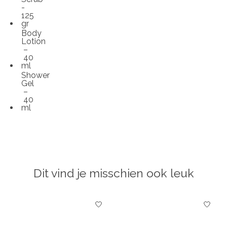
-
125
gr
Body
Lotion
–
40
ml
Shower
Gel
–
40
ml
Dit vind je misschien ook leuk
Items van productcarrousel