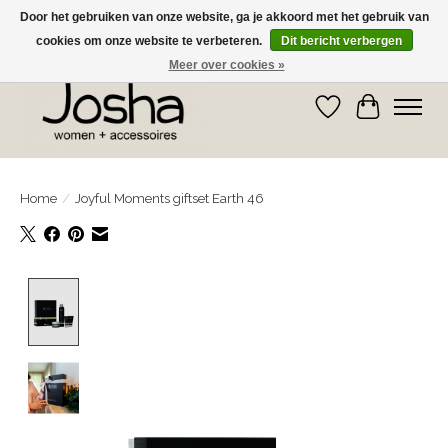
Door het gebruiken van onze website, ga je akkoord met het gebruik van
cookies om onze website te verbeteren.
Dit bericht verbergen
GRATIS OPHALEN IN DE WINKEL EN GRATIS VERZENDING VANAF € 75,00
Meer over cookies »
Verlanglijst
Winkelwa
Home
/
Joyful Moments giftset Earth 46
Product image slideshow Items